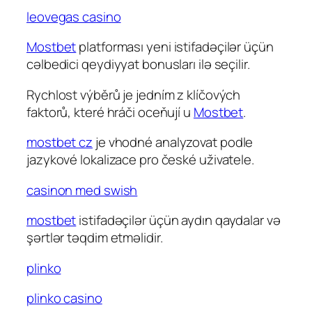
leovegas casino
Mostbet
platforması yeni istifadəçilər üçün
cəlbedici qeydiyyat bonusları ilə seçilir.
Rychlost výběrů je jedním z klíčových
faktorů, které hráči oceňují u
Mostbet
.
mostbet cz
je vhodné analyzovat podle
jazykové lokalizace pro české uživatele.
casinon med swish
mostbet
istifadəçilər üçün aydın qaydalar və
şərtlər təqdim etməlidir.
plinko
plinko casino