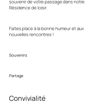
souvenir de votre passage dans notre
Résidence de loisir.
Faites place à la bonne humeur et aux
nouvelles rencontres !
Souvenirs
Partage
Convivialité