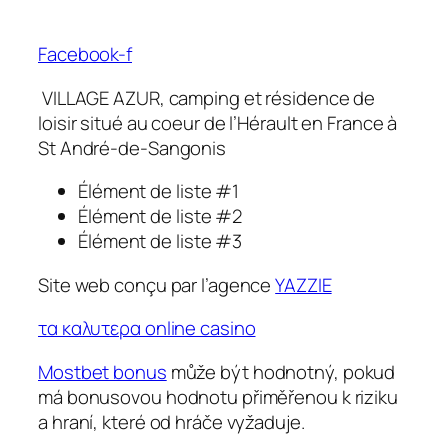
Facebook-f
VILLAGE AZUR, camping et résidence de
loisir situé au coeur de l’Hérault en France à
St André-de-Sangonis
Élément de liste #1
Élément de liste #2
Élément de liste #3
Site web conçu par l’agence
YAZZIE
τα καλυτερα online casino
Mostbet bonus
může být hodnotný, pokud
má bonusovou hodnotu přiměřenou k riziku
a hraní, které od hráče vyžaduje.