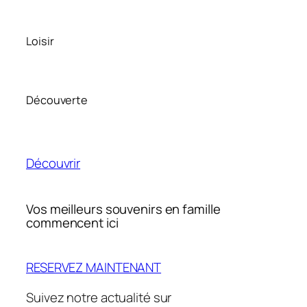
Loisir
Découverte
Découvrir
Vos meilleurs souvenirs en famille
commencent ici
RESERVEZ MAINTENANT
Suivez notre actualité sur