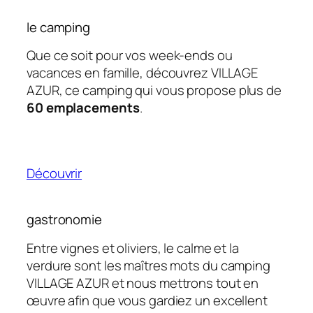
le camping
Que ce soit pour vos week-ends ou
vacances en famille, découvrez VILLAGE
AZUR,
ce camping
qui vous propose plus de
60 emplacements
.
Découvrir
gastronomie
Entre vignes et oliviers, le calme et la
verdure sont les maîtres mots du camping
VILLAGE AZUR et nous mettrons tout en
œuvre afin que vous gardiez un excellent