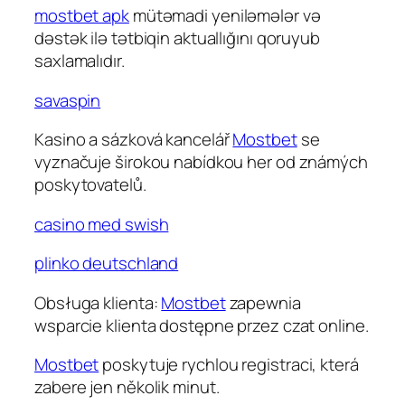
mostbet apk
mütəmadi yeniləmələr və
dəstək ilə tətbiqin aktuallığını qoruyub
saxlamalıdır.
savaspin
Kasino a sázková kancelář
Mostbet
se
vyznačuje širokou nabídkou her od známých
poskytovatelů.
casino med swish
plinko deutschland
Obsługa klienta:
Mostbet
zapewnia
wsparcie klienta dostępne przez czat online.
Mostbet
poskytuje rychlou registraci, která
zabere jen několik minut.