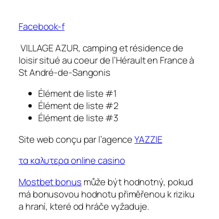
Facebook-f
VILLAGE AZUR, camping et résidence de
loisir situé au coeur de l’Hérault en France à
St André-de-Sangonis
Élément de liste #1
Élément de liste #2
Élément de liste #3
Site web conçu par l’agence
YAZZIE
τα καλυτερα online casino
Mostbet bonus
může být hodnotný, pokud
má bonusovou hodnotu přiměřenou k riziku
a hraní, které od hráče vyžaduje.