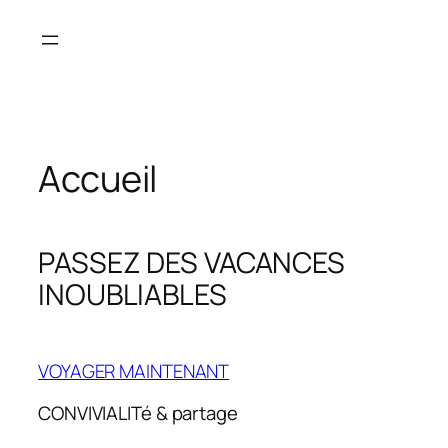
Aller
au
contenu
Accueil
PASSEZ DES VACANCES
INOUBLIABLES
VOYAGER MAINTENANT
CONVIVIALITé & partage