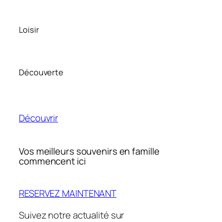
Loisir
Découverte
Découvrir
Vos meilleurs souvenirs en famille
commencent ici
RESERVEZ MAINTENANT
Suivez notre actualité sur