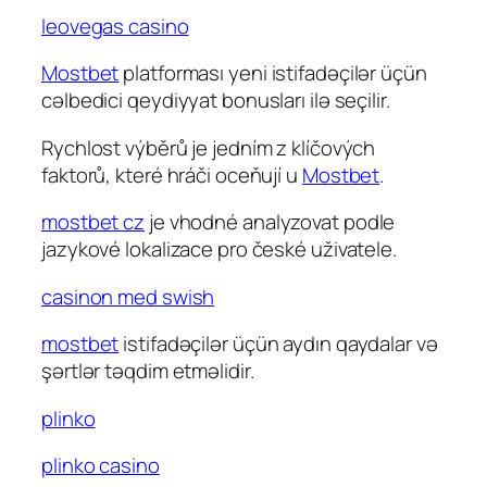
leovegas casino
Mostbet
platforması yeni istifadəçilər üçün
cəlbedici qeydiyyat bonusları ilə seçilir.
Rychlost výběrů je jedním z klíčových
faktorů, které hráči oceňují u
Mostbet
.
mostbet cz
je vhodné analyzovat podle
jazykové lokalizace pro české uživatele.
casinon med swish
mostbet
istifadəçilər üçün aydın qaydalar və
şərtlər təqdim etməlidir.
plinko
plinko casino