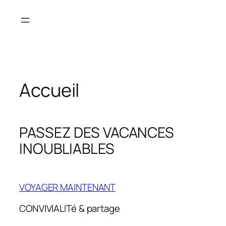
Aller
au
contenu
Accueil
PASSEZ DES VACANCES
INOUBLIABLES
VOYAGER MAINTENANT
CONVIVIALITé & partage