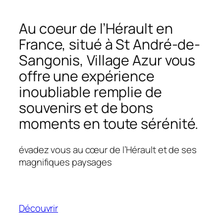
Au coeur de l’Hérault en
France, situé à St André-de-
Sangonis, Village Azur vous
offre une expérience
inoubliable remplie de
souvenirs et de bons
moments en toute sérénité.
évadez vous au cœur de l’Hérault et de ses
magnifiques paysages
Découvrir