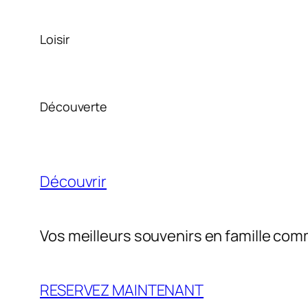
Loisir
Découverte
Découvrir
Vos meilleurs souvenirs en famille com
RESERVEZ MAINTENANT