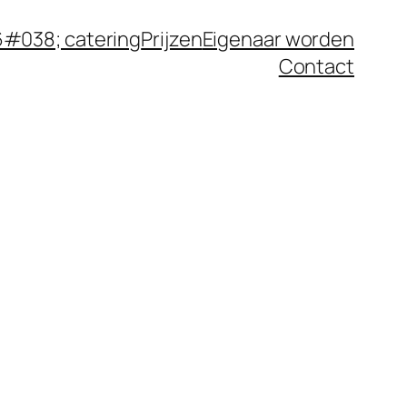
6#038; catering
Prijzen
Eigenaar worden
Contact