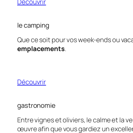
Découvrir
le camping
Que ce soit pour vos week-ends ou vac
emplacements
.
Découvrir
gastronomie
Entre vignes et oliviers, le calme et l
œuvre afin que vous gardiez un excellen