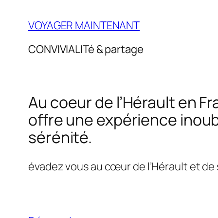
VOYAGER MAINTENANT
CONVIVIALITé & partage
Au coeur de l’Hérault en F
offre une expérience inoub
sérénité.
évadez vous au cœur de l’Hérault et d