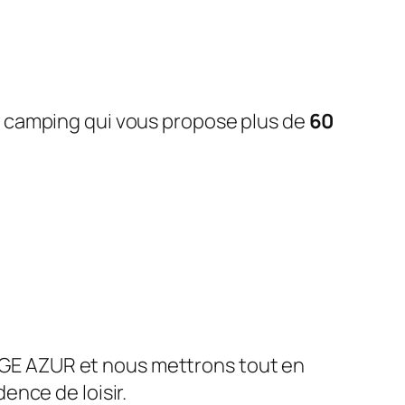
 camping
qui vous propose plus de
60
LLAGE AZUR et nous mettrons tout en
ence de loisir.