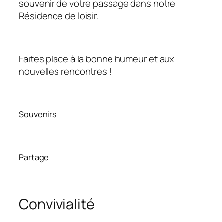
souvenir de votre passage dans notre
Résidence de loisir.
Faites place à la bonne humeur et aux
nouvelles rencontres !
Souvenirs
Partage
Convivialité