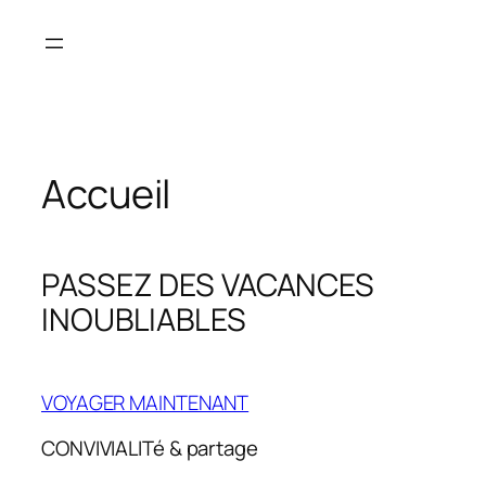
Aller
au
contenu
Accueil
PASSEZ DES VACANCES
INOUBLIABLES
VOYAGER MAINTENANT
CONVIVIALITé & partage