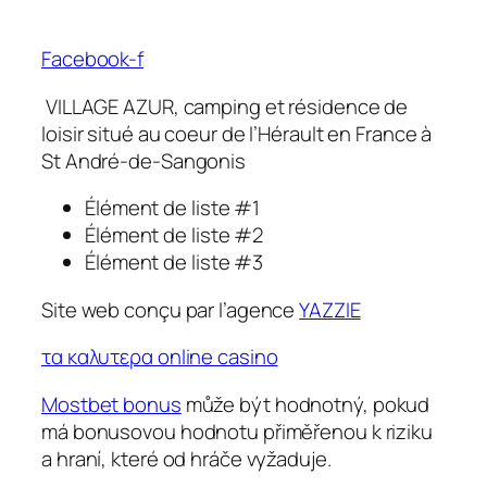
Facebook-f
VILLAGE AZUR, camping et résidence de
loisir situé au coeur de l’Hérault en France à
St André-de-Sangonis
Élément de liste #1
Élément de liste #2
Élément de liste #3
Site web conçu par l’agence
YAZZIE
τα καλυτερα online casino
Mostbet bonus
může být hodnotný, pokud
má bonusovou hodnotu přiměřenou k riziku
a hraní, které od hráče vyžaduje.