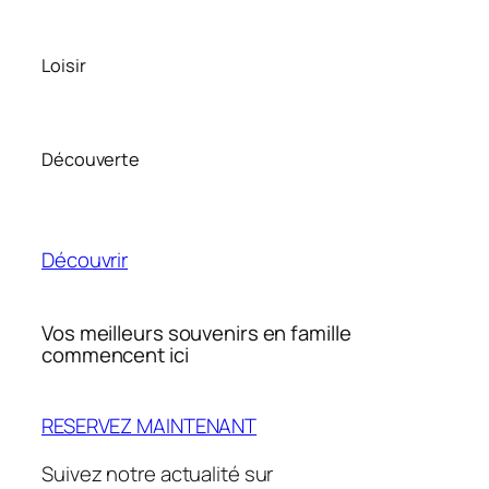
Loisir
Découverte
Découvrir
Vos meilleurs souvenirs en famille
commencent ici
RESERVEZ MAINTENANT
Suivez notre actualité sur