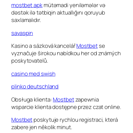
mostbet apk
mütəmadi yeniləmələr və
dəstək ilə tətbiqin aktuallığını qoruyub
saxlamalıdır.
savaspin
Kasino a sázková kancelář
Mostbet
se
vyznačuje širokou nabídkou her od známých
poskytovatelů.
casino med swish
plinko deutschland
Obsługa klienta:
Mostbet
zapewnia
wsparcie klienta dostępne przez czat online.
Mostbet
poskytuje rychlou registraci, která
zabere jen několik minut.