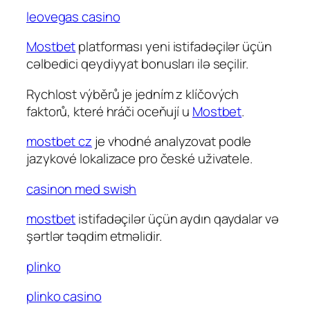
leovegas casino
Mostbet
platforması yeni istifadəçilər üçün
cəlbedici qeydiyyat bonusları ilə seçilir.
Rychlost výběrů je jedním z klíčových
faktorů, které hráči oceňují u
Mostbet
.
mostbet cz
je vhodné analyzovat podle
jazykové lokalizace pro české uživatele.
casinon med swish
mostbet
istifadəçilər üçün aydın qaydalar və
şərtlər təqdim etməlidir.
plinko
plinko casino