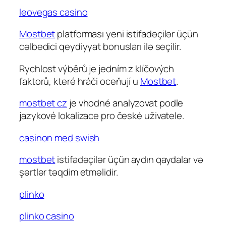
leovegas casino
Mostbet
platforması yeni istifadəçilər üçün
cəlbedici qeydiyyat bonusları ilə seçilir.
Rychlost výběrů je jedním z klíčových
faktorů, které hráči oceňují u
Mostbet
.
mostbet cz
je vhodné analyzovat podle
jazykové lokalizace pro české uživatele.
casinon med swish
mostbet
istifadəçilər üçün aydın qaydalar və
şərtlər təqdim etməlidir.
plinko
plinko casino