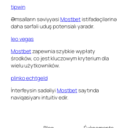
tipwin
Əmsalların səviyyəsi
Mostbet
istifadəçilərinə
daha sərfəli uduş potensialı yaradır.
leo vegas
Mostbet
zapewnia szybkie wypłaty
środków, co jest kluczowym kryterium dla
wielu użytkowników.
plinko echtgeld
İnterfeysin sadəliyi
Mostbet
saytında
naviqasiyanı intuitiv edir.
Blog
Évènements