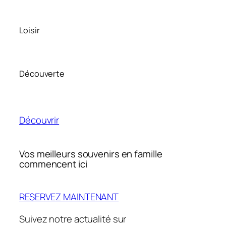
Loisir
Découverte
Découvrir
Vos meilleurs souvenirs en famille
commencent ici
RESERVEZ MAINTENANT
Suivez notre actualité sur